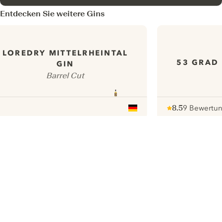
Entdecken Sie weitere Gins
LOREDRY MITTELRHEINTAL
53 GRAD
GIN
Barrel Cut
8.5
9 Bewertu
Note :
/ 10
pour
ui.nextImg