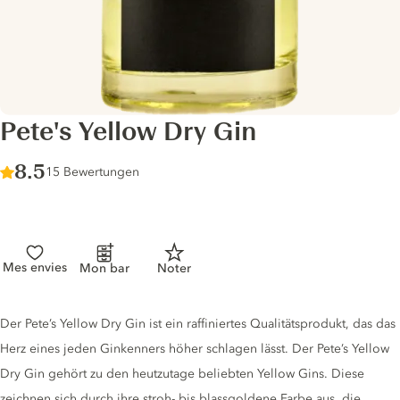
Pete's Yellow Dry Gin
Score :
8.5
/ 10
15 Bewertungen
Mes envies
Mon bar
Noter
Gin description
Der Pete’s Yellow Dry Gin ist ein raffiniertes Qualitätsprodukt, das das
Herz eines jeden Ginkenners höher schlagen lässt. Der Pete’s Yellow
Dry Gin gehört zu den heutzutage beliebten Yellow Gins. Diese
zeichnen sich durch ihre stroh- bis blassgoldene Farbe aus, die