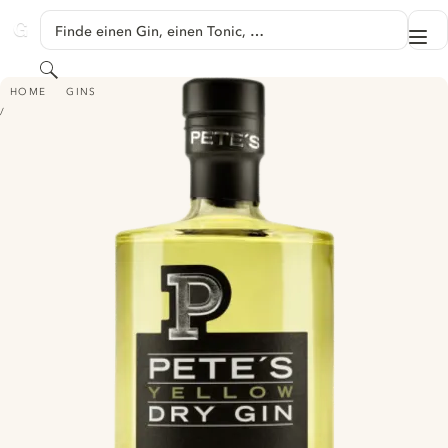
SPRINGE ZU HAUPTINHALT
Finde einen Gin, einen Tonic, …
Me
GINVENTORY
Suchen
PETE'S YELLOW DRY GIN
HOME
GINS