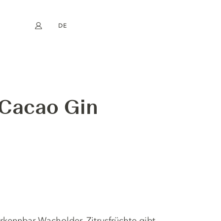
DE
Mein Konto
book
Instagram
EN
FR
NL
ES
 Cacao Gin
verkennbar Wacholder. Zitrusfrüchte gibt