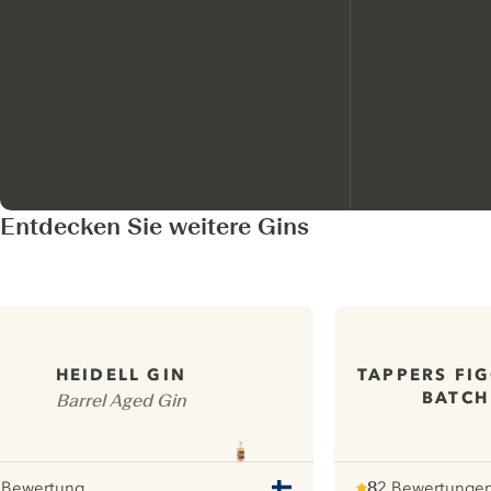
Entdecken Sie weitere Gins
HEIDELL GIN
TAPPERS FI
BATCH
Barrel Aged Gin
 Bewertung
8
2 Bewertunge