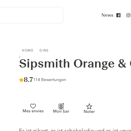
News
Face
SIPSMITH ORANGE & CACAO GIN
HOME
GINS
Sipsmith Orange &
Score :
8.7
/ 10
114 Bewertungen
Mes envies
Mon bar
Noter
Gin description
Es ist pikant, es ist schokoladig und es ist un