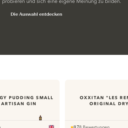
probieren und sich eine eigene Meinung zu bilden.
Die Auswahl entdecken
GGY PUDDING SMALL
OXXITAN "LES R
 ARTISAN GIN
ORIGINAL DR
n
8.7
8 Bewertungen