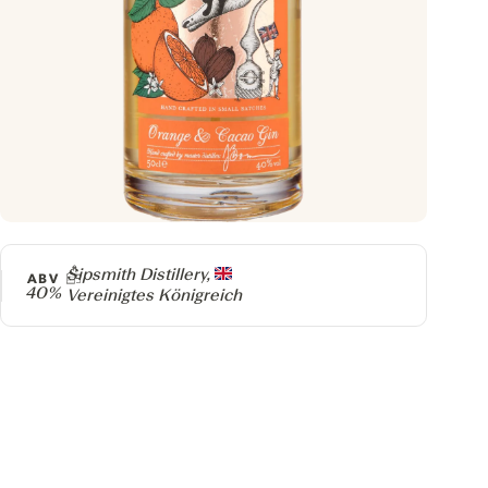
Producer
Sipsmith Distillery,
ABV
40%
Vereinigtes Königreich