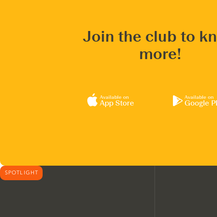
Join the club to k
more!
Available on
Available on
App Store
Google P
SPOTLIGHT