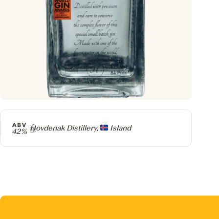
ABV
Producer
Hovdenak Distillery,
Island
42%