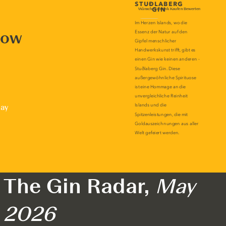
now
lay
The Gin Radar,
May
2026