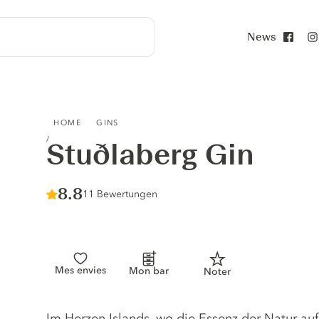
News
Face
STUÐLABERG GIN
HOME
GINS
Stuðlaberg Gin
Score :
8.8
/ 10
11 Bewertungen
Mes envies
Mon bar
Noter
Gin description
Im Herzen Islands, wo die Essenz der Natur au