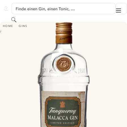
SPRINGE ZU HAUPTINHALT
Finde einen Gin, einen Tonic, …
Me
GINVENTORY
Suchen
TANQUERAY MALACCA
HOME
GINS