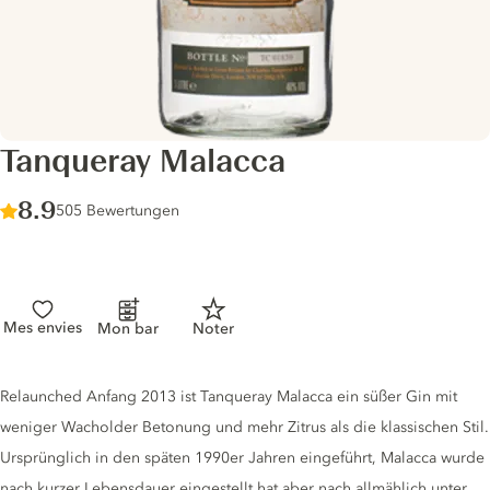
Tanqueray Malacca
Score :
8.9
/ 10
505 Bewertungen
Mes envies
Mon bar
Noter
Gin description
Relaunched Anfang 2013 ist Tanqueray Malacca ein süßer Gin mit
weniger Wacholder Betonung und mehr Zitrus als die klassischen Stil.
Ursprünglich in den späten 1990er Jahren eingeführt, Malacca wurde
nach kurzer Lebensdauer eingestellt hat aber nach allmählich unter