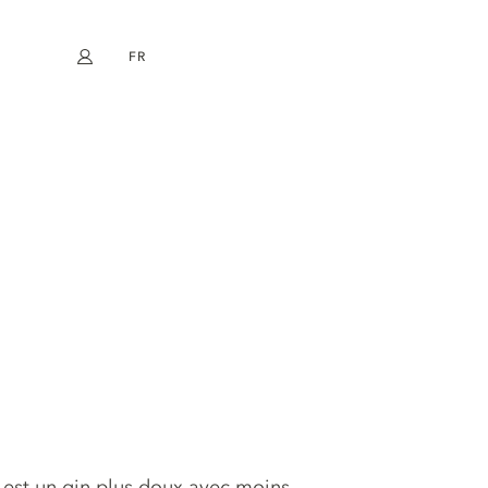
FR
Mon compte
book
Instagram
EN
DE
NL
ES
est un gin plus doux avec moins