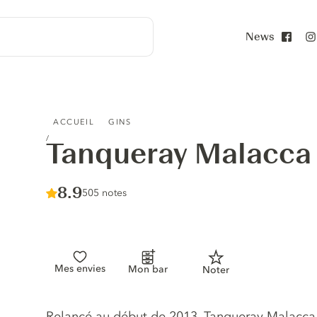
News
Face
TANQUERAY MALACCA
ACCUEIL
GINS
Tanqueray Malacca
Score :
8.9
/ 10
505 notes
Mes envies
Mon bar
Noter
Description du gin
Relancé au début de 2013, Tanqueray Malacca 