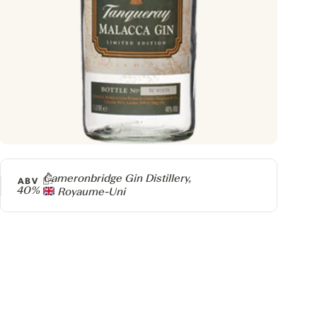
Producteur
Cameronbridge Gin Distillery,
ABV
40%
Royaume-Uni