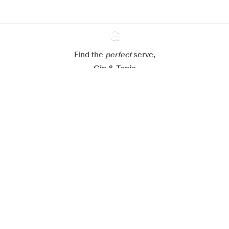
Alle Cookies ablehnen
Alle Cookies akzeptieren
Find the
perfect
Ginventory
serve,
Gin & Tonic
News
Contact
Privacy Policy
Alle unsere Gins
Cookies Settings