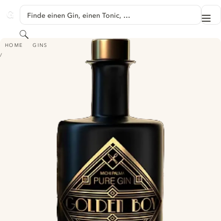
SPRINGE ZU HAUPTINHALT
Finde einen Gin, einen Tonic, …
Me
GINVENTORY
Suchen
THE GREAT GIN - GOLDEN BOY PURE GIN
HOME
GINS