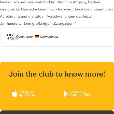
harmonisch und sehr vielschichtig Weich im Abgang, bestens
geeignet für klassische Gindrinks. - Inspiriert durch die Blütezeit, den
Aufschwung und die wilden Ausschweifungen des letzten
Jahrhunderts - Den großartigen „Zwangzigern“
ABV
Producer
Michi Palma,
Deutschland
41%
Join the club to know more!
Available on
Available on
App Store
Google Play