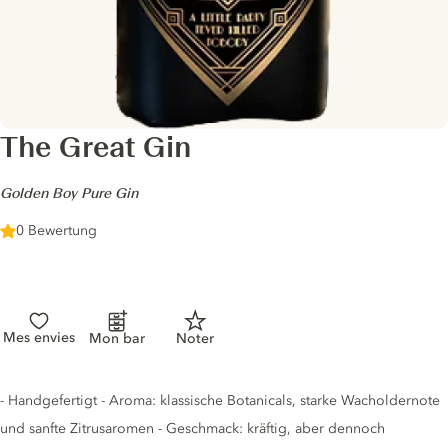
The Great Gin
-
Golden Boy Pure Gin
0 Bewertung
Mes envies
Mon bar
Noter
Gin description
- Handgefertigt - Aroma: klassische Botanicals, starke Wacholdernote
und sanfte Zitrusaromen - Geschmack: kräftig, aber dennoch