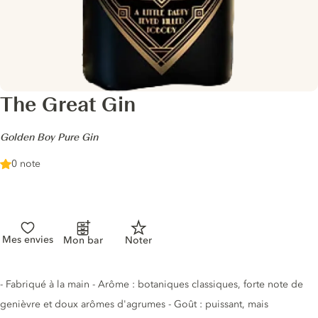
The Great Gin
-
Golden Boy Pure Gin
0 note
Mes envies
Mon bar
Noter
Description du gin
- Fabriqué à la main - Arôme : botaniques classiques, forte note de
genièvre et doux arômes d'agrumes - Goût : puissant, mais