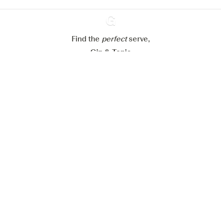
Refuser tout
Accepter tout
Find the
perfect
Ginventory
serve,
Gin & Tonic
News
Contact
Privacy Policy
Tous nos gins
Préférences Cookies
Disponible sur l’
Disponible sur