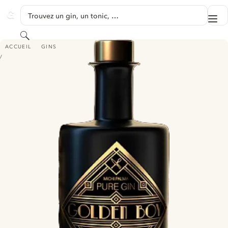
PASSER AU CONTENU
Trouvez un gin, un tonic, …
Me
GINVENTORY
Rechercher
THE GREAT GIN - GOLDEN BOY PURE GIN
ACCUEIL
GINS