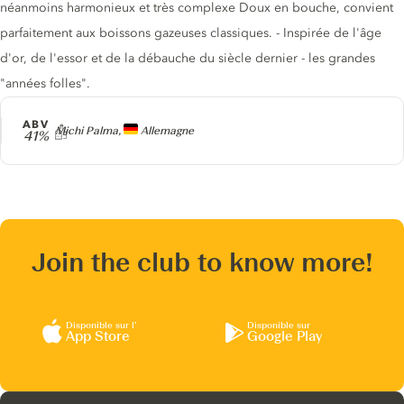
néanmoins harmonieux et très complexe Doux en bouche, convient
parfaitement aux boissons gazeuses classiques. - Inspirée de l'âge
d'or, de l'essor et de la débauche du siècle dernier - les grandes
"années folles".
ABV
Producteur
Michi Palma,
Allemagne
41%
Join the club to know more!
Disponible sur l’
Disponible sur
App Store
Google Play