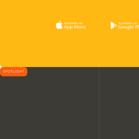
Available on
Available on
App Store
Google P
SPOTLIGHT