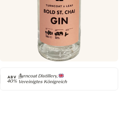
Producer
Turncoat Distillery,
ABV
40%
Vereinigtes Königreich