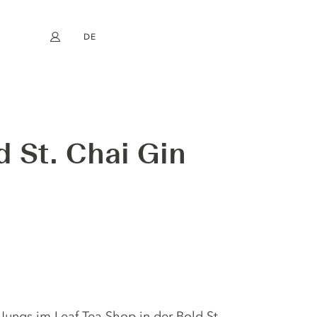
DE
Mein Konto
book
Instagram
EN
FR
NL
ES
d St. Chai Gin
 Jungs im Leaf Tea Shop in der Bold St.