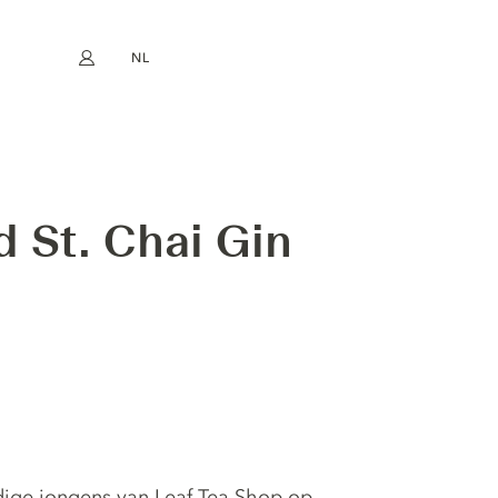
NL
Mijn account
book
Instagram
EN
FR
DE
ES
d St. Chai Gin
dige jongens van Leaf Tea Shop op