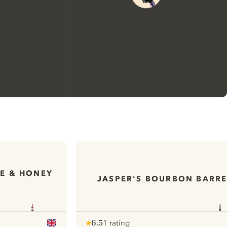
We zouden graag cookies
gebruiken om de ervaring op
onze website te verbeteren.
E & HONEY
JASPER'S BOURBON BARRE
Meer info in verband met
ons cookiebeleid
Mijn cookie-instellingen aanpassen
6.5
1 rating