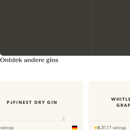
Ontdek andere gins
WHITL
PJFINEST DRY GIN
GRAP
 ratings
8.3
177 ratings