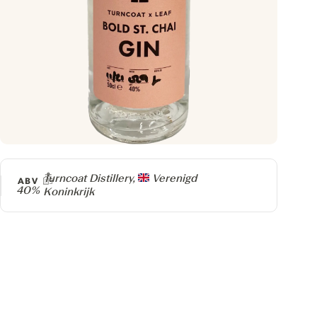
Producer
Turncoat Distillery,
Verenigd
ABV
40%
Koninkrijk