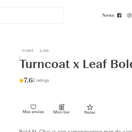
News
Face
TURNCOAT X LEAF BOLD ST. CHAI GIN
HOME
GINS
Turncoat x Leaf Bol
Score :
7.6
/ 10
2 ratings
Mes envies
Mon bar
Noter
Gin description
Bold St. Chai is een samenzwering met de aar