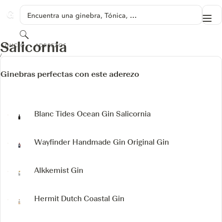
SALTAR A CONTENIDO
Encuentra una ginebra, Tónica, …
Me
GINVENTORY
Buscar
SALICORNIA
Salicornia
INICIO
ADEREZOS
Ginebras perfectas con este aderezo
Blanc Tides Ocean Gin Salicornia
Wayfinder Handmade Gin
Original Gin
Alkkemist Gin
Hermit Dutch Coastal Gin