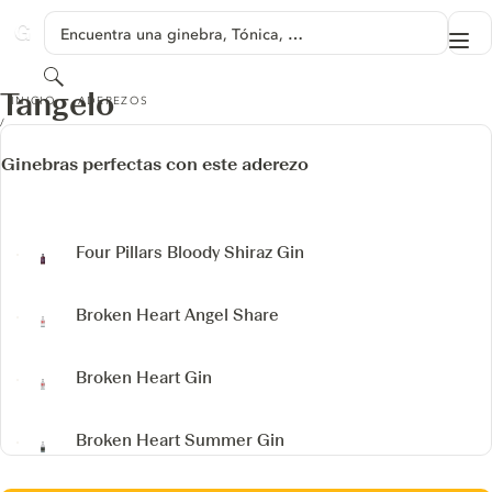
SALTAR A CONTENIDO
Encuentra una ginebra, Tónica, …
Me
GINVENTORY
Buscar
TANGELO
Tangelo
INICIO
ADEREZOS
Ginebras perfectas con este aderezo
Four Pillars Bloody Shiraz Gin
Broken Heart Angel Share
Broken Heart Gin
Broken Heart Summer Gin