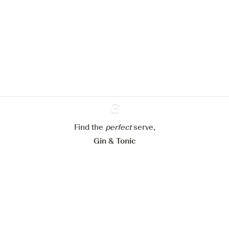
Nous aimerions utiliser des cookies
pour améliorer l’expérience de notre
site web.
En savoir plus sur
notre politique de gestion des
cookies
Paramétrer mes cookies
Refuser tout
Accepter tout
Find the
perfect
Ginventory
serve,
Gin & Tonic
News
Contact
Privacy Policy