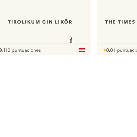
TIROLIKUM GIN LIKÖR
THE TIMES
9.1
10 puntuaciones
8.8
1 puntuaci
ote :
 10
pour
Note :
/ 10
pour
ui.nextImg