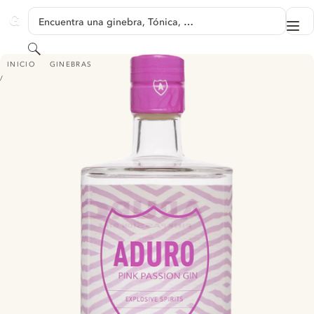
SALTAR A CONTENIDO
Encuentra una ginebra, Tónica, …
Me
GINVENTORY
Buscar
ADURO PINK PASSION GIN
INICIO
GINEBRAS