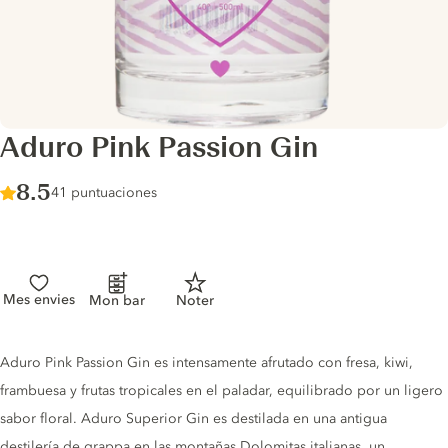
Aduro Pink Passion Gin
Score :
8.5
/ 10
41 puntuaciones
Mes envies
Mon bar
Noter
Gin description
Aduro Pink Passion Gin es intensamente afrutado con fresa, kiwi,
frambuesa y frutas tropicales en el paladar, equilibrado por un ligero
sabor floral. Aduro Superior Gin es destilada en una antigua
destilería de grappa en las montañas Dolomitas italianas, un