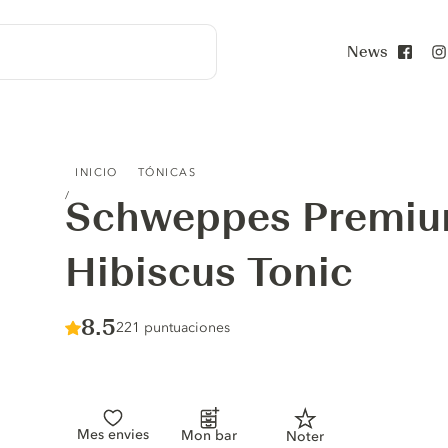
News
Face
SCHWEPPES PREMIUM MIXER HIBISCUS TONIC
INICIO
TÓNICAS
Schweppes Premiu
Hibiscus Tonic
Score :
8.5
/ 10
221 puntuaciones
Mes envies
Mon bar
Noter