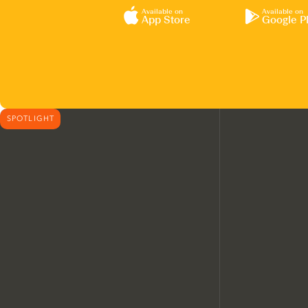
Available on
Available on
App Store
Google P
SPOTLIGHT