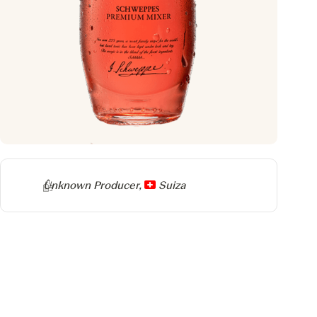
Producer
Unknown Producer,
Suiza