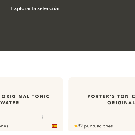
Explorar la selección
 ORIGINAL TONIC
PORTER’S TONI
WATER
ORIGINA
ones
8
2 puntuaciones
Note :
/ 10
pour