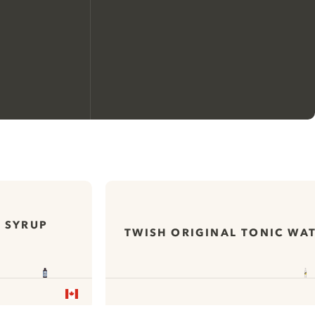
Nous aimerions utiliser des
cookies pour améliorer
l’expérience de notre site web.
En savoir plus sur
notre politique de gestion
C SYRUP
TWISH ORIGINAL TONIC WA
L
des cookies
Paramétrer mes cookies