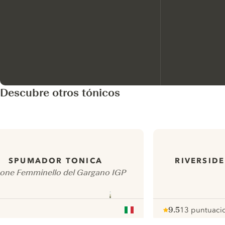
Descubre otros tónicos
SPUMADOR TONICA
RIVERSIDE
one Femminello del Gargano IGP
9.5
13 puntuaci
Note :
/ 10
pour