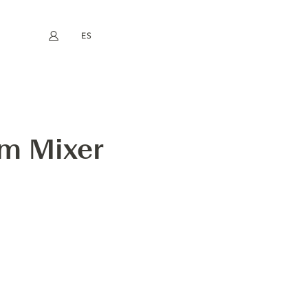
ES
Mi cuenta
book
Instagram
EN
FR
DE
NL
m Mixer