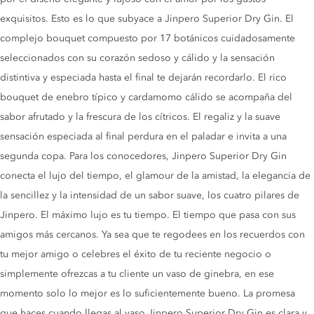
exquisitos. Esto es lo que subyace a Jinpero Superior Dry Gin. El
complejo bouquet compuesto por 17 botánicos cuidadosamente
seleccionados con su corazón sedoso y cálido y la sensación
distintiva y especiada hasta el final te dejarán recordarlo. El rico
bouquet de enebro típico y cardamomo cálido se acompaña del
sabor afrutado y la frescura de los cítricos. El regaliz y la suave
sensación especiada al final perdura en el paladar e invita a una
segunda copa. Para los conocedores, Jinpero Superior Dry Gin
conecta el lujo del tiempo, el glamour de la amistad, la elegancia de
la sencillez y la intensidad de un sabor suave, los cuatro pilares de
Jinpero. El máximo lujo es tu tiempo. El tiempo que pasa con sus
amigos más cercanos. Ya sea que te regodees en los recuerdos con
tu mejor amigo o celebres el éxito de tu reciente negocio o
simplemente ofrezcas a tu cliente un vaso de ginebra, en ese
momento solo lo mejor es lo suficientemente bueno. La promesa
que haces cuando llegas al vaso Jinpero Superior Dry Gin es clara y