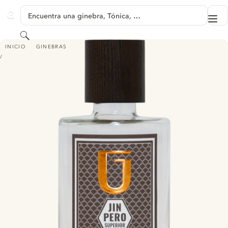
SALTAR A CONTENIDO
Encuentra una ginebra, Tónica, …
Me
GINVENTORY
Buscar
JINPERO SUPERIOR DRY GIN
INICIO
GINEBRAS