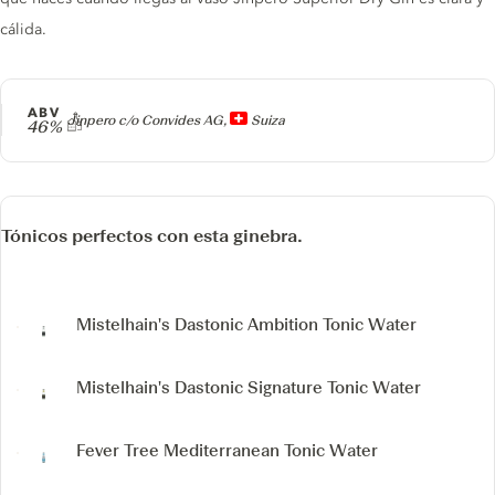
cálida.
ABV
Producer
Jinpero c/o Convides AG,
Suiza
46%
Tónicos perfectos con esta ginebra.
Mistelhain's Dastonic Ambition Tonic Water
Mistelhain's Dastonic Signature Tonic Water
Fever Tree Mediterranean Tonic Water