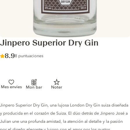
Jinpero Superior Dry Gin
Score :
8.9
/ 10
8 puntuaciones
Mes envies
Mon bar
Noter
Gin description
Jinpero Superior Dry Gin, una lujosa London Dry Gin suiza diseñada
y producida en el corazón de Suiza. El dúo detrás de Jinpero José a
Julian une una profunda amistad, la atención al detalle y la pasión
por el diseño elegante y lujoso con el amor por los gustos