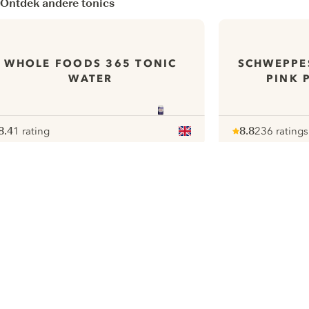
Ontdek andere tonics
WHOLE FOODS 365 TONIC
SCHWEPPE
WATER
PINK 
8.4
1 rating
8.8
236 ratings
ote :
 10
pour
Note :
/ 10
pour
ui.nextImg