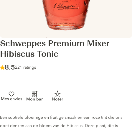
Schweppes Premium Mixer
Hibiscus Tonic
Score :
8.5
/ 10
221 ratings
Mes envies
Mon bar
Noter
Tonic description
Een subtiele bloemige en fruitige smaak en een roze tint die ons
doet denken aan de bloem van de Hibiscus. Deze plant, die is