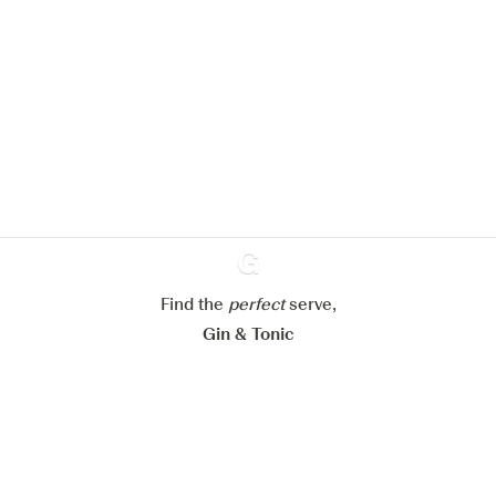
We zouden graag cookies gebruiken
om de ervaring op onze website te
verbeteren.
Meer info in verband met
ons cookiebeleid
Mijn cookie-instellingen aanpassen
Alles weigeren
Alles aanvaarden
Find the
perfect
Ginventory
serve,
Gin & Tonic
News
Contact