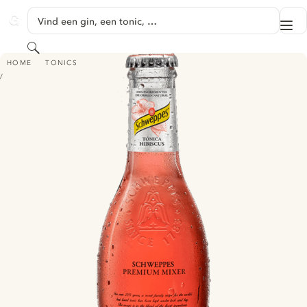
GA NAAR HOOFDINHOUD
Vind een gin, een tonic, …
Me
GINVENTORY
Zoeken
SCHWEPPES PREMIUM MIXER HIBISCUS TONIC
HOME
TONICS