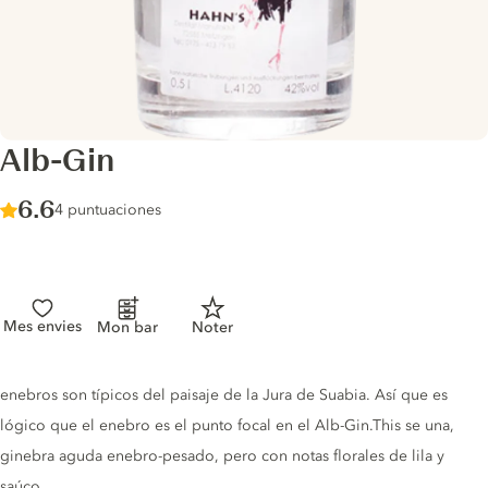
Alb-Gin
Score :
6.6
/ 10
4 puntuaciones
Mes envies
Mon bar
Noter
Gin description
enebros son típicos del paisaje de la Jura de Suabia. Así que es
lógico que el enebro es el punto focal en el Alb-Gin.This se una,
ginebra aguda enebro-pesado, pero con notas florales de lila y
saúco.