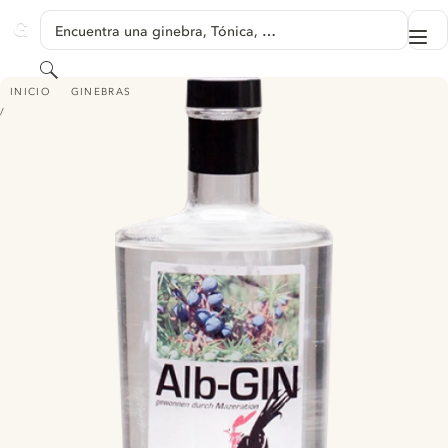
SALTAR A CONTENIDO
Encuentra una ginebra, Tónica, …
Me
GINVENTORY
Buscar
ALB-GIN
INICIO
GINEBRAS