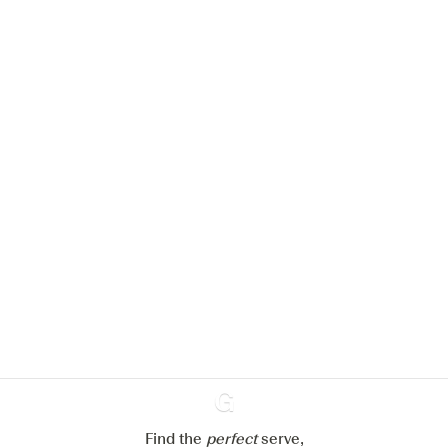
Nous aimerions utiliser des cookies
pour améliorer l’expérience de notre
site web.
En savoir plus sur
notre politique de gestion des
cookies
Paramétrer mes cookies
Refuser tout
Accepter tout
Find the
perfect
Ginventory
serve,