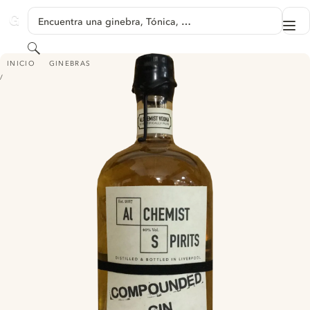
SALTAR A CONTENIDO
Encuentra una ginebra, Tónica, …
Me
GINVENTORY
Buscar
ALCHEMIST SPIRITS COMPOUNDED GIN
INICIO
GINEBRAS