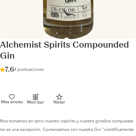
Alchemist Spirits Compounded
Gin
Score :
7.6
/ 10
4 puntuaciones
Mes envies
Mon bar
Noter
Gin description
Nos tomamos en serio nuestro espíritu y nuestra ginebra compuesta
no es una excepción. Comenzamos con nuestra Gin "científicamente