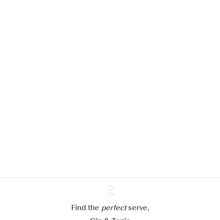
Nous aimerions utiliser des cookies
pour améliorer l’expérience de notre
site web.
En savoir plus sur
notre politique de gestion des
cookies
Paramétrer mes cookies
Refuser tout
Accepter tout
Find the
perfect
Ginventory
serve,