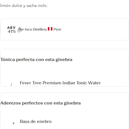
limón dulce y sacha inchi.
ABV
Producer
The Inca Distillery,
Perú
41%
Tónica perfecta con esta ginebra
Fever Tree Premium Indian Tonic Water
Aderezos perfectos con esta ginebra
Baya de enebro