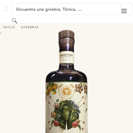
SALTAR A CONTENIDO
Encuentra una ginebra, Tónica, …
Me
GINVENTORY
Buscar
AMAZONIAN GIN COMPANY
INICIO
GINEBRAS