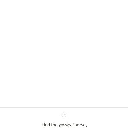
Nous aimerions utiliser des cookies
pour améliorer l’expérience de notre
site web.
En savoir plus sur
notre politique de gestion des
cookies
Paramétrer mes cookies
Refuser tout
Accepter tout
Find the
perfect
Ginventory
serve,