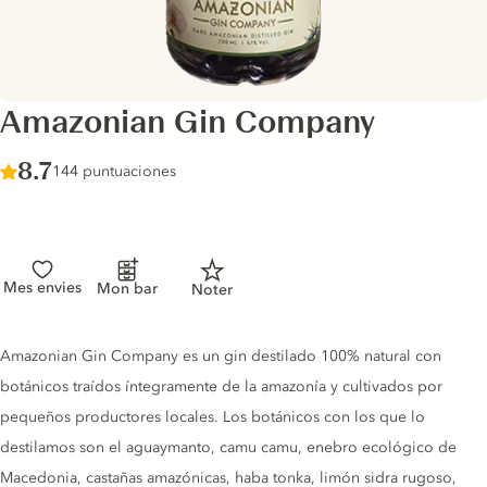
Amazonian Gin Company
Score :
8.7
/ 10
144 puntuaciones
Mes envies
Mon bar
Noter
Gin description
Amazonian Gin Company es un gin destilado 100% natural con
botánicos traídos íntegramente de la amazonía y cultivados por
pequeños productores locales. Los botánicos con los que lo
destilamos son el aguaymanto, camu camu, enebro ecológico de
Macedonia, castañas amazónicas, haba tonka, limón sidra rugoso,