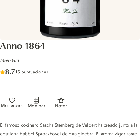
Anno 1864
-
Mein Gin
Score :
8.7
/ 10
15 puntuaciones
Mes envies
Mon bar
Noter
Gin description
El famoso cocinero Sascha Stemberg de Velbert ha creado junto a la
destilería Habbel Sprockhövel de esta ginebra. El aroma vigorizante