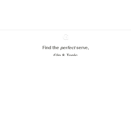
cookies
Paramétrer mes cookies
Refuser tout
Accepter tout
Find the
perfect
Ginventory
serve,
Gin & Tonic
News
Contact
Privacy Policy
Todas nuestras ginebras