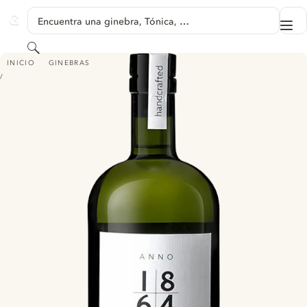
SALTAR A CONTENIDO
Encuentra una ginebra, Tónica, …
Me
GINVENTORY
Buscar
ANNO 1864 - MEIN GIN
INICIO
GINEBRAS