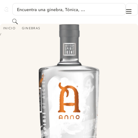
SALTAR A CONTENIDO
Encuentra una ginebra, Tónica, …
Me
GINVENTORY
Buscar
ANNO 60² GIN
INICIO
GINEBRAS