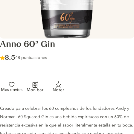
Anno 60² Gin
Score :
8.5
/ 10
48 puntuaciones
Mes envies
Mon bar
Noter
Gin description
Creado para celebrar los 60 cumpleaños de los fundadores Andy y
Norman. 60 Squared Gin es una bebida espirituosa con un 60% de
resistencia excesiva en la que el sabor literalmente estalla en tu boca.
En boca es grande, atrevido y amaderado con enebro, especias,