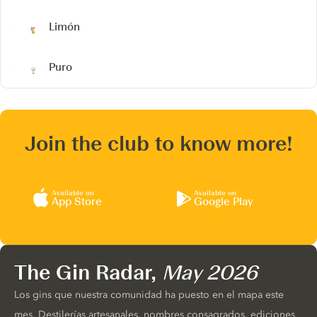
Limón
Puro
Join the club to know more!
Available on
Available on
App Store
Google Play
The Gin Radar,
May 2026
Los gins que nuestra comunidad ha puesto en el mapa este
mes. Destilerías artesanales, nombres consagrados, ediciones