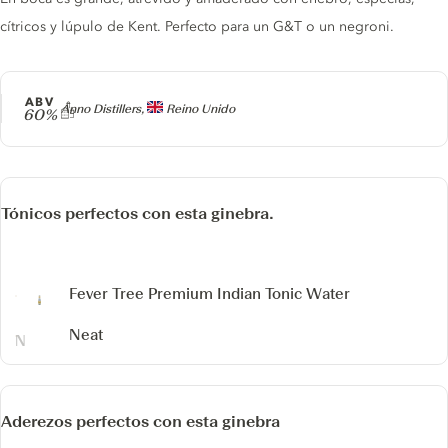
cítricos y lúpulo de Kent. Perfecto para un G&T o un negroni.
ABV
Producer
Anno Distillers,
Reino Unido
60%
Tónicos perfectos con esta ginebra.
Fever Tree Premium Indian Tonic Water
Neat
Aderezos perfectos con esta ginebra