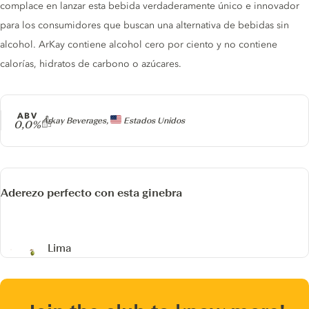
complace en lanzar esta bebida verdaderamente único e innovador
para los consumidores que buscan una alternativa de bebidas sin
alcohol. ArKay contiene alcohol cero por ciento y no contiene
calorías, hidratos de carbono o azúcares.
ABV
Producer
Arkay Beverages,
Estados Unidos
0,0%
Aderezo perfecto con esta ginebra
Lima