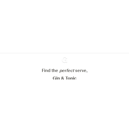
pour améliorer l’expérience de notre
site web.
En savoir plus sur
notre politique de gestion des
cookies
Paramétrer mes cookies
Refuser tout
Accepter tout
Find the
perfect
Ginventory
serve,
Gin & Tonic
News
Contact
Privacy Policy