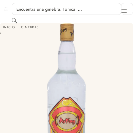
SALTAR A CONTENIDO
Encuentra una ginebra, Tónica, …
Me
GINVENTORY
Buscar
ARKAY GIN - ALCOHOL FREE
INICIO
GINEBRAS