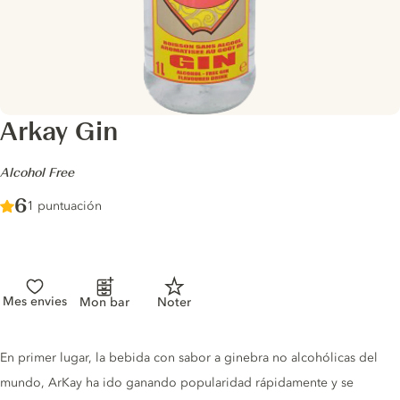
Arkay Gin
-
Alcohol Free
Score :
6
/ 10
1 puntuación
Mes envies
Mon bar
Noter
Gin description
En primer lugar, la bebida con sabor a ginebra no alcohólicas del
mundo, ArKay ha ido ganando popularidad rápidamente y se