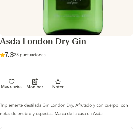
Asda London Dry Gin
Score :
7.3
/ 10
28 puntuaciones
Mes envies
Mon bar
Noter
Gin description
Triplemente destilada Gin London Dry. Afrutado y con cuerpo, con
notas de enebro y especias. Marca de la casa en Asda.