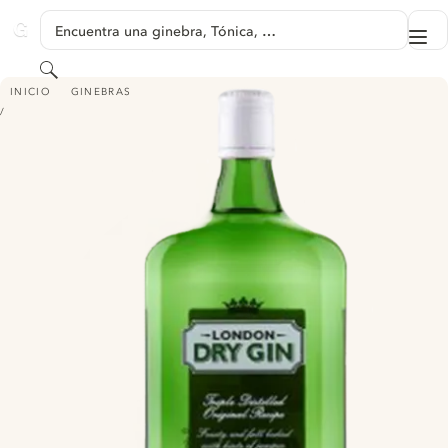
SALTAR A CONTENIDO
Encuentra una ginebra, Tónica, …
Me
GINVENTORY
Buscar
ASDA LONDON DRY GIN
INICIO
GINEBRAS