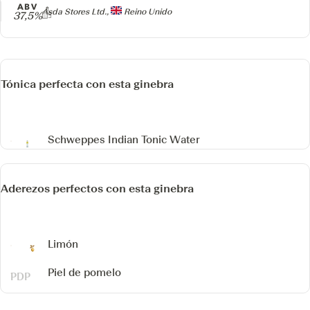
ABV
Producer
Asda Stores Ltd.,
Reino Unido
37,5%
Tónica perfecta con esta ginebra
Schweppes Indian Tonic Water
Aderezos perfectos con esta ginebra
Limón
Piel de pomelo