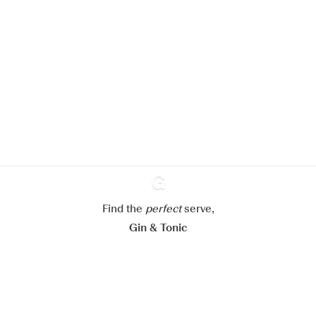
Nous aimerions utiliser des cookies
pour améliorer l’expérience de notre
site web.
En savoir plus sur
notre politique de gestion des
cookies
Paramétrer mes cookies
Refuser tout
Accepter tout
Find the
perfect
Ginventory
serve,
Gin & Tonic
News
Contact