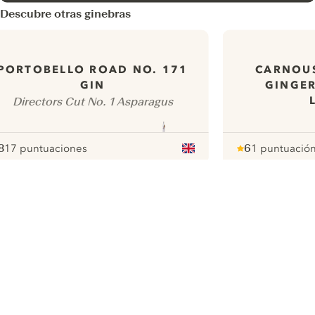
Descubre otras ginebras
PORTOBELLO ROAD NO. 171
CARNOUS
GIN
GINGER
Directors Cut No. 1 Asparagus
8
17 puntuaciones
6
1 puntuació
ote :
 10
pour
Note :
/ 10
pour
ui.nextImg