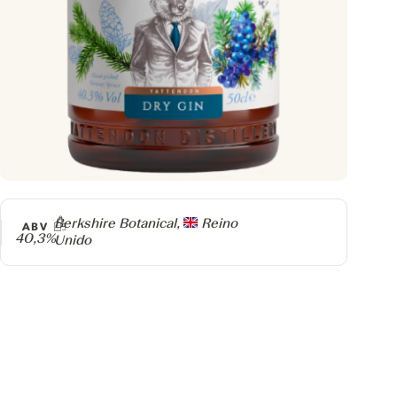
Producer
Berkshire Botanical,
Reino
ABV
40,3%
Unido