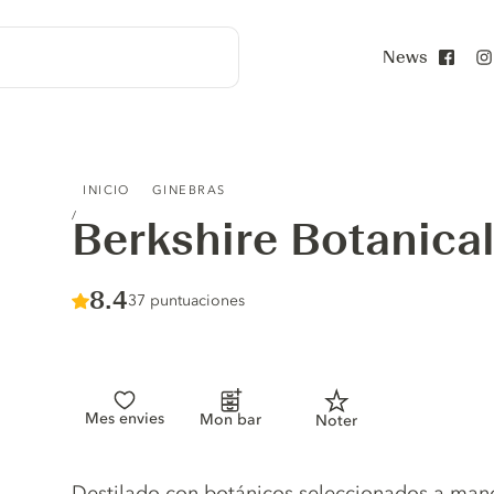
News
Face
BERKSHIRE BOTANICAL DRY GIN
INICIO
GINEBRAS
Berkshire Botanical
Score :
8.4
/ 10
37 puntuaciones
Mes envies
Mon bar
Noter
Gin description
Destilado con botánicos seleccionados a man