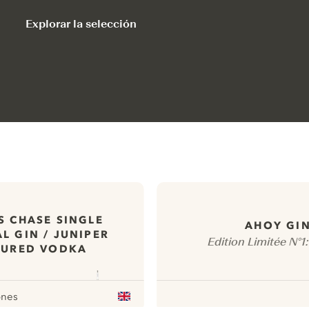
Explorar la selección
S CHASE SINGLE
AHOY GI
L GIN / JUNIPER
Edition Limitée N°1
OURED VODKA
ones