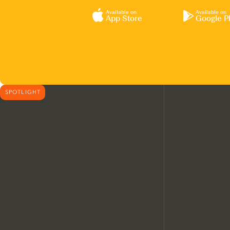
Available on
Available on
App Store
Google P
SPOTLIGHT