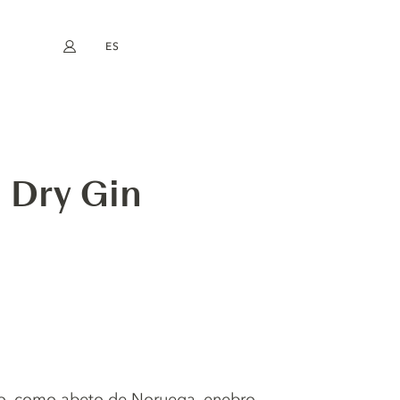
ES
Mi cuenta
book
Instagram
EN
FR
DE
NL
 Dry Gin
o, como abeto de Noruega, enebro,