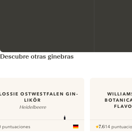
Descubre otras ginebras
LOSSIE OSTWESTFALEN GIN-
WILLIAM
LIKÖR
BOTANICA
FLAV
Heidelbeere
0 puntuaciones
7.6
14 puntuaci
our
Note :
/ 10
pour