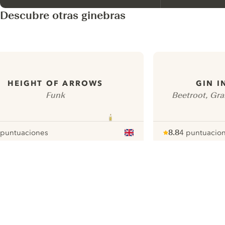
Descubre otras ginebras
HEIGHT OF ARROWS
GIN I
Funk
Beetroot, Gra
 puntuaciones
8.8
4 puntuacio
our
Note :
/ 10
pour
ui.nextImg
N
Find the
perfect
serve,
C
Gin & Tonic
Pr