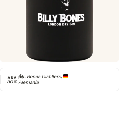
Producer
Mr. Bones Distillers,
ABV
50%
Alemania