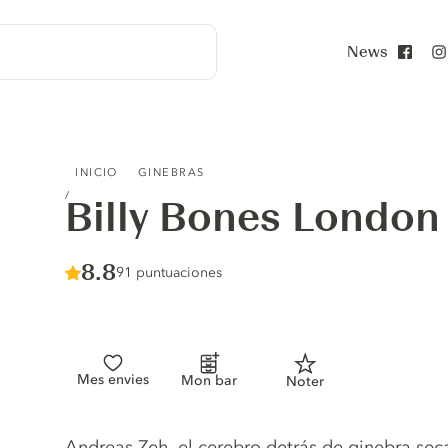
News
Face
BILLY BONES LONDON DRY GIN
INICIO
GINEBRAS
Billy Bones London
Score :
8.8
/ 10
91 puntuaciones
Mes envies
Mon bar
Noter
Gin description
Andreas Zeh, el cerebro detrás de ginebra seca