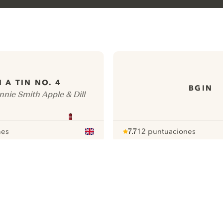
N A TIN NO. 4
BGIN
nnie Smith Apple & Dill
nes
7.7
12 puntuaciones
Note :
/ 10
pour
ews
Todas nuestras ginebras
ontact
Cookies Settings
ivacy Policy