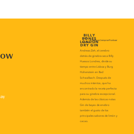
now
lay