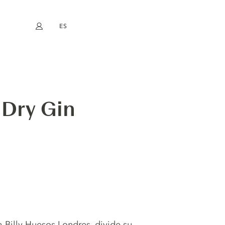
ES
Mi cuenta
book
Instagram
EN
FR
DE
NL
 Dry Gin
 Billy Huesos Londres, divide su