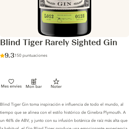
Blind Tiger Rarely Sighted Gin
Score :
9.3
/ 10
150 puntuaciones
Mes envies
Mon bar
Noter
Gin description
Blind Tiger Gin toma inspiración e influencia de todo el mundo, al
tiempo que se alinea con el estilo histórico de Ginebra Plymouth. A
un 46% de ABV, y junto con su infusión botánica de raíz más alta que
la habitual, el Gin Blind Tiger produce una emocionante experiencia