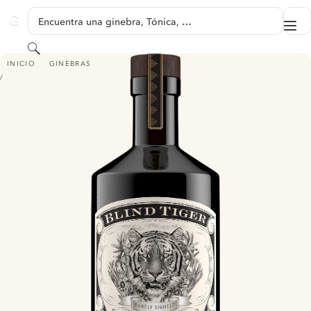
SALTAR A CONTENIDO
Encuentra una ginebra, Tónica, …
Me
GINVENTORY
Buscar
BLIND TIGER RARELY SIGHTED GIN
INICIO
GINEBRAS