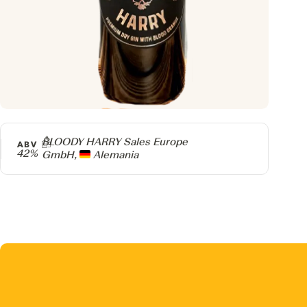
Producer
BLOODY HARRY Sales Europe
ABV
42%
GmbH,
Alemania