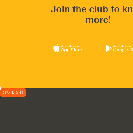
Join the club to k
more!
Available on
Available on
App Store
Google P
SPOTLIGHT