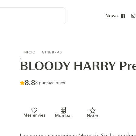
News
Face
BLOODY HARRY PREMIUM DRY GIN
INICIO
GINEBRAS
BLOODY HARRY Pre
Score :
8.8
/ 10
8 puntuaciones
Mes envies
Mon bar
Noter
Gin description
Las naranjas sanguinas Moro de Sicilia madurad