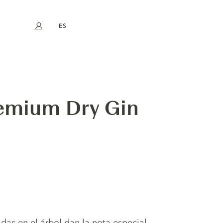
ES
Mi cuenta
book
Instagram
EN
FR
DE
NL
mium Dry Gin
as en el árbol dan la nota especial.