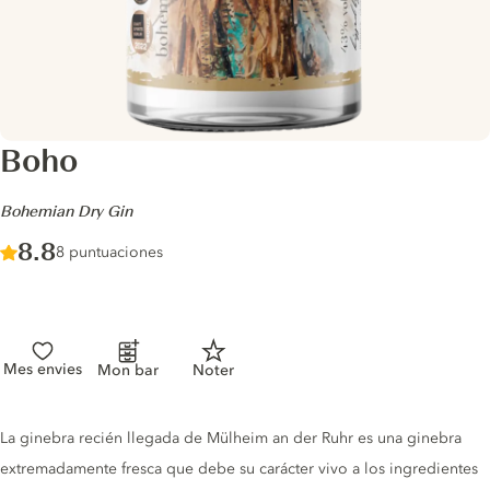
Boho
-
Bohemian Dry Gin
Score :
8.8
/ 10
8 puntuaciones
Mes envies
Mon bar
Noter
Gin description
La ginebra recién llegada de Mülheim an der Ruhr es una ginebra
extremadamente fresca que debe su carácter vivo a los ingredientes