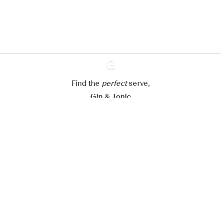
cookies
Paramétrer mes cookies
Refuser tout
Accepter tout
Find the
perfect
Ginventory
serve,
Gin & Tonic
News
Contact
Privacy Policy
Todas nuestras ginebras