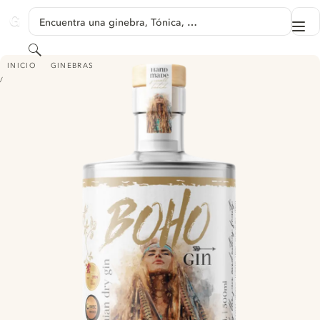
SALTAR A CONTENIDO
Encuentra una ginebra, Tónica, …
Me
GINVENTORY
Buscar
BOHO - BOHEMIAN DRY GIN
INICIO
GINEBRAS