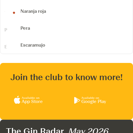
Naranja roja
Pera
Escaramujo
Join the club to know more!
Available on
Available on
App Store
Google Play
The Gin Radar,
May 2026