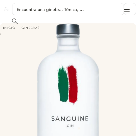
SALTAR A CONTENIDO
Encuentra una ginebra, Tónica, …
Me
GINVENTORY
Buscar
BOURY SANGUINE GIN
INICIO
GINEBRAS