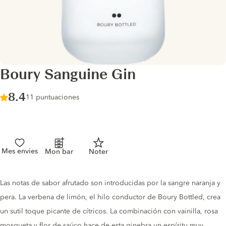
Boury Sanguine Gin
Score :
8.4
/ 10
11 puntuaciones
Mes envies
Mon bar
Noter
Gin description
Las notas de sabor afrutado son introducidas por la sangre naranja y
pera. La verbena de limón, el hilo conductor de Boury Bottled, crea
un sutil toque picante de cítricos. La combinación con vainilla, rosa
mosqueta y flor de saúco hace de esta ginebra un espíritu muy