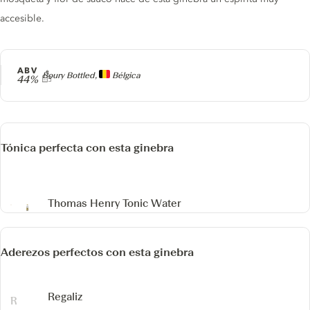
accesible.
ABV
Producer
Boury Bottled,
Bélgica
44%
Tónica perfecta con esta ginebra
Thomas Henry Tonic Water
Aderezos perfectos con esta ginebra
Regaliz