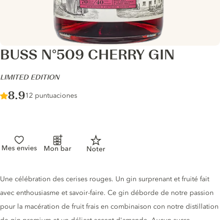
BUSS N°509 CHERRY GIN
-
LIMITED EDITION
Score :
8.9
/ 10
12 puntuaciones
Mes envies
Mon bar
Noter
Gin description
Une célébration des cerises rouges. Un gin surprenant et fruité fait
avec enthousiasme et savoir-faire. Ce gin déborde de notre passion
pour la macération de fruit frais en combinaison con notre distillation