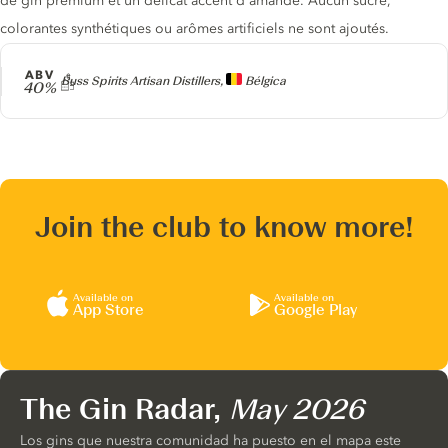
de gin premium et un délicat accent d'amande. Aucun sucre,
colorantes synthétiques ou arômes artificiels ne sont ajoutés.
ABV
Producer
Buss Spirits Artisan Distillers,
Bélgica
40%
Join the club to know more!
Available on
Available on
App Store
Google Play
The Gin Radar,
May 2026
Los gins que nuestra comunidad ha puesto en el mapa este