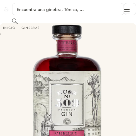
SALTAR A CONTENIDO
Encuentra una ginebra, Tónica, …
Me
GINVENTORY
Buscar
BUSS N°509 CHERRY GIN - LIMITED EDITION
INICIO
GINEBRAS