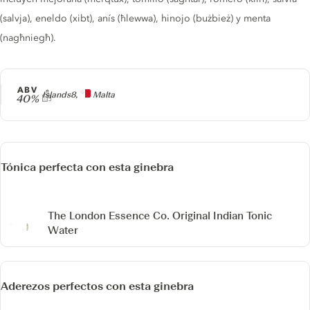
(salvja), eneldo (xibt), anís (ħlewwa), hinojo (bużbież) y menta
(nagħniegħ).
ABV
Producer
Islands8,
Malta
40%
Tónica perfecta con esta ginebra
The London Essence Co. Original Indian Tonic
Water
Aderezos perfectos con esta ginebra