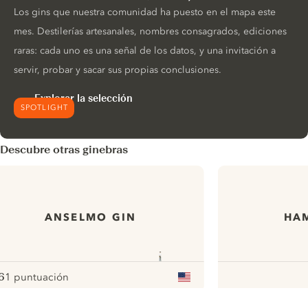
Los gins que nuestra comunidad ha puesto en el mapa este
mes. Destilerías artesanales, nombres consagrados, ediciones
raras: cada uno es una señal de los datos, y una invitación a
servir, probar y sacar sus propias conclusiones.
Explorar la selección
SPOTLIGHT
Descubre otras ginebras
ANSELMO GIN
HAM
6
1 puntuación
ote :
 10
pour