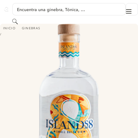
SALTAR A CONTENIDO
Encuentra una ginebra, Tónica, …
Me
GINVENTORY
Buscar
ISLANDS8
INICIO
GINEBRAS