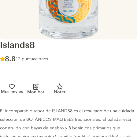
Islands8
Score :
8.8
/ 10
12 puntuaciones
Mes envies
Mon bar
Noter
Gin description
El incomparable sabor de ISLANDS8 es el resultado de una cuidada
selección de BOTÁNICOS MALTESES tradicionales. El paladar está
construido con bayas de enebro y 8 botánicos primarios que
incluyen mejorana (merqtux), tomillo (sagħtar), romero (klin), salvia