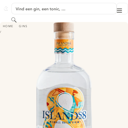
GA NAAR HOOFDINHOUD
Vind een gin, een tonic, …
Me
GINVENTORY
Zoeken
ISLANDS8
HOME
GINS