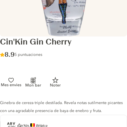
Cin'Kin Gin Cherry
Score :
8.9
/ 10
5 puntuaciones
Mes envies
Mon bar
Noter
Gin description
Ginebra de cereza triple destilada. Revela notas sutilmente picantes
con una agradable presencia de baya de enebro y fruta.
ABV
Producer
Cin'Kin,
Bélgica