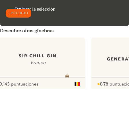
Explorar la selección
SPOTLIGHT
Descubre otras ginebras
SIR CHILL GIN
GENERA
France
9.1
43 puntuaciones
8.7
8 puntuaci
ote :
 10
pour
Note :
/ 10
pour
ui.nextImg