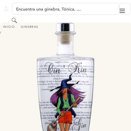
SALTAR A CONTENIDO
Encuentra una ginebra, Tónica, …
Me
GINVENTORY
Buscar
CIN'KIN GIN CHERRY
INICIO
GINEBRAS