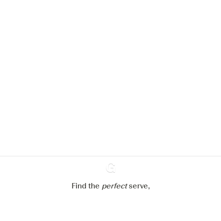
Nous aimerions utiliser des cookies
pour améliorer l’expérience de notre
site web.
En savoir plus sur
notre politique de gestion des
cookies
Paramétrer mes cookies
Refuser tout
Accepter tout
Find the
perfect
Ginventory
serve,
Gin & Tonic