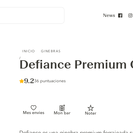
News
Face
DEFIANCE PREMIUM GIN
INICIO
GINEBRAS
Defiance Premium 
Score :
9.2
/ 10
36 puntuaciones
Mes envies
Mon bar
Noter
Gin description
Defiance es una ginebra premium forrajeada s