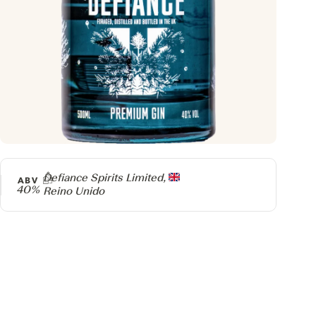
Producer
Defiance Spirits Limited,
ABV
40%
Reino Unido