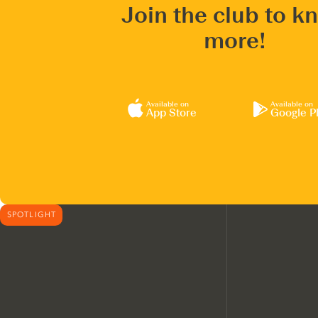
Join the club to k
more!
Available on
Available on
App Store
Google P
SPOTLIGHT