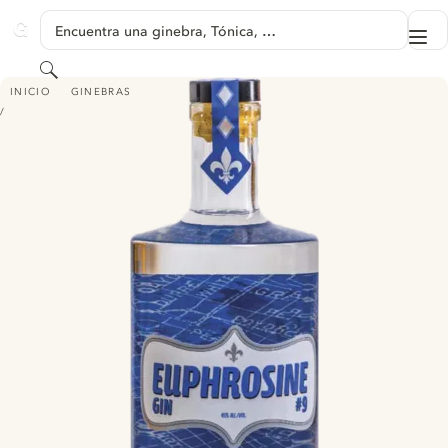
SALTAR A CONTENIDO
Encuentra una ginebra, Tónica, …
Me
GINVENTORY
Buscar
EUPHROSINE #9
INICIO
GINEBRAS