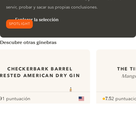
servir, probar y sacar sus propias conclusiones.
Explorar la selección
SPOTLIGHT
Descubre otras ginebras
CHECKERBARK BARREL
THE T
RESTED AMERICAN DRY GIN
Mango
9
1 puntuación
7.5
2 puntuaci
ote :
 10
pour
Note :
/ 10
pour
ui.nextImg