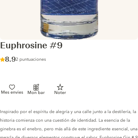
Euphrosine #9
Score :
8.9
/ 10
2 puntuaciones
Mes envies
Mon bar
Noter
Gin description
Inspirado por el espíritu de alegría y una calle junto a la destilería, la
historia comienza con una cuestión de identidad. La esencia de la
ginebra es el enebro, pero más allá de este ingrediente esencial, una
mezcla de diversos elementos construye el sabor. Euphrosine Gin # 9