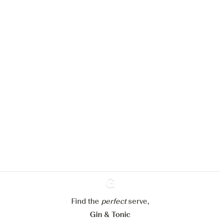
Nous aimerions utiliser des cookies
pour améliorer l’expérience de notre
site web.
En savoir plus sur
notre politique de gestion des
cookies
Paramétrer mes cookies
Refuser tout
Accepter tout
Find the
perfect
Ginventory
serve,
Gin & Tonic