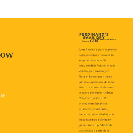
now
lay