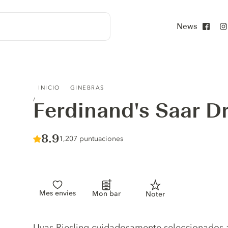
News
Face
FERDINAND'S SAAR DRY GIN
INICIO
GINEBRAS
Ferdinand's Saar D
Score :
8.9
/ 10
1,207 puntuaciones
Mes envies
Mon bar
Noter
Gin description
Uvas Riesling cuidadosamente seleccionados 