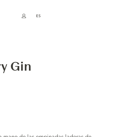
ES
Mi cuenta
book
Instagram
EN
FR
DE
NL
ry Gin
a mano de las empinadas laderas de