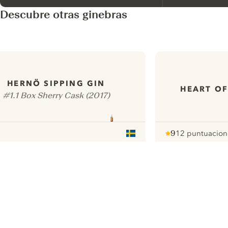
Descubre otras ginebras
HERNÖ SIPPING GIN
HEART OF
#1.1 Box Sherry Cask (2017)
9
12 puntuacion
Note :
/ 10
pour
ui.nextImg
N
Find the
perfect
serve,
C
Gin & Tonic
Pr