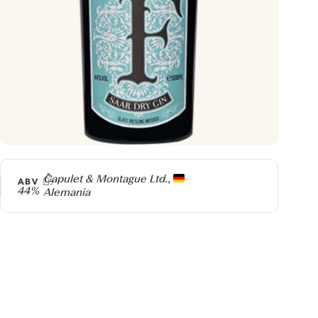
Producer
Capulet & Montague Ltd.,
ABV
44%
Alemania