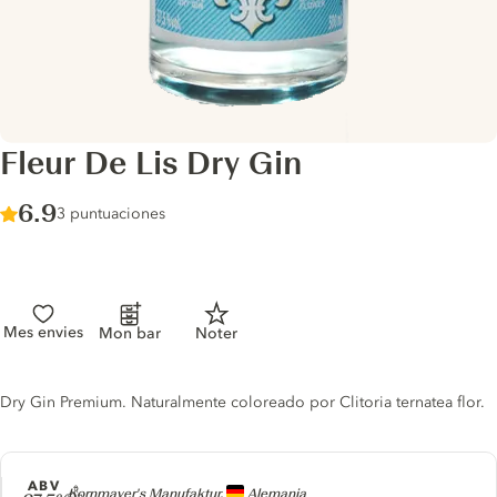
Fleur De Lis Dry Gin
Score :
6.9
/ 10
3 puntuaciones
Mes envies
Mon bar
Noter
Gin description
Dry Gin Premium. Naturalmente coloreado por Clitoria ternatea flor.
ABV
Producer
Kornmayer's Manufaktur,
Alemania