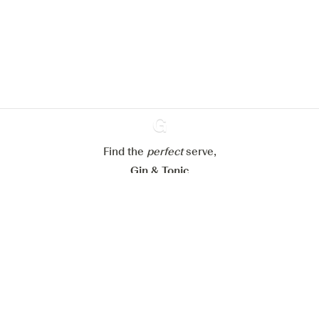
site web.
En savoir plus sur
notre politique de gestion des
cookies
Paramétrer mes cookies
Refuser tout
Accepter tout
Find the
perfect
Ginventory
serve,
Gin & Tonic
News
Contact
Privacy Policy