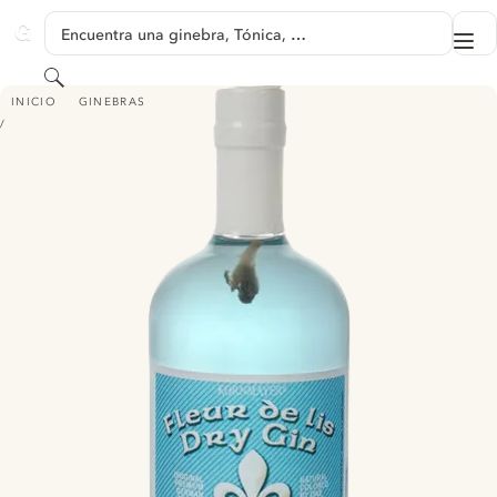
SALTAR A CONTENIDO
Encuentra una ginebra, Tónica, …
Me
GINVENTORY
Buscar
FLEUR DE LIS DRY GIN
INICIO
GINEBRAS