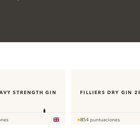
AVY STRENGTH GIN
FILLIERS DRY GIN 2
ones
8
54 puntuaciones
Note :
/ 10
pour