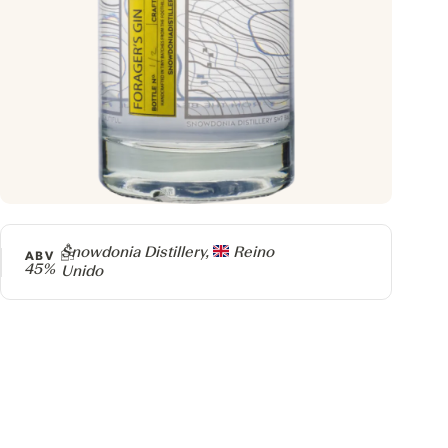
Producer
Snowdonia Distillery,
Reino
ABV
45%
Unido