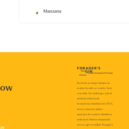
Manzana
now
lay