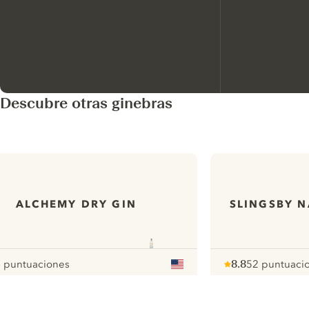
Descubre otras ginebras
ALCHEMY DRY GIN
SLINGSBY N
 puntuaciones
8.8
52 puntuaci
ur
Note :
/ 10
pour
ui.nextImg