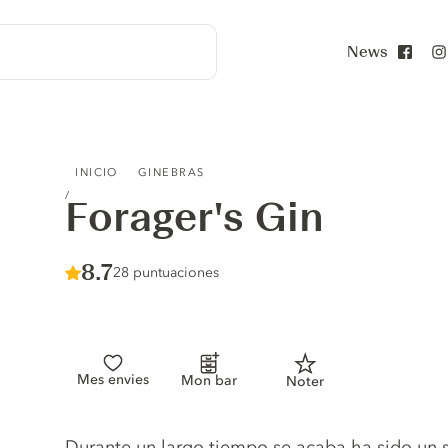
News
Face
FORAGER'S GIN
INICIO
GINEBRAS
Forager's Gin
Score :
8.7
/ 10
28 puntuaciones
Mes envies
Mon bar
Noter
Gin description
Durante un largo tiempo se acaba ha sido un 