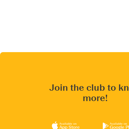
Join the club to k
more!
Available on
Available on
App Store
Google P