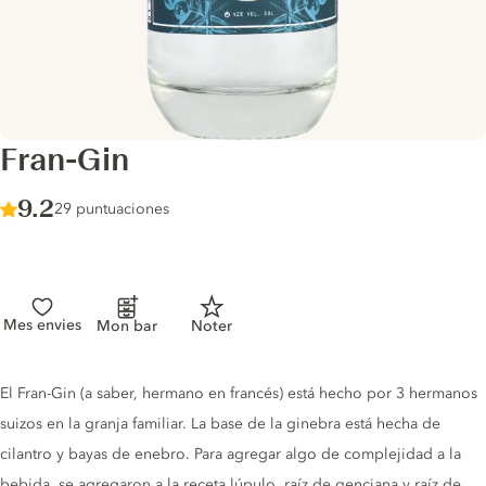
Fran-Gin
Score :
9.2
/ 10
29 puntuaciones
Mes envies
Mon bar
Noter
Gin description
El Fran-Gin (a saber, hermano en francés) está hecho por 3 hermanos
suizos en la granja familiar. La base de la ginebra está hecha de
cilantro y bayas de enebro. Para agregar algo de complejidad a la
bebida, se agregaron a la receta lúpulo, raíz de genciana y raíz de