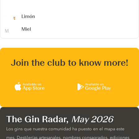
Limón
Miel
Join the club to know more!
Available on
Available on
App Store
Google Play
The Gin Radar,
May 2026
Los gins que nuestra comunidad ha puesto en el mapa este
mes. Destilerías artesanales, nombres consagrados, ediciones