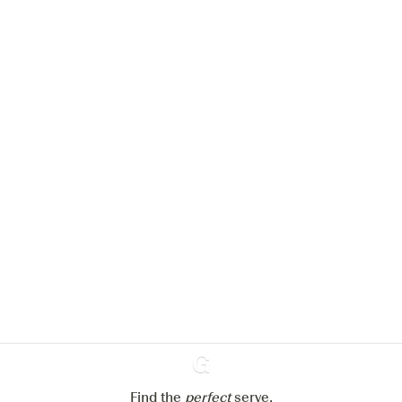
Nous aimerions utiliser des cookies
pour améliorer l’expérience de notre
site web.
En savoir plus sur
notre politique de gestion des
cookies
Paramétrer mes cookies
Refuser tout
Accepter tout
Find the
perfect
Ginventory
serve,