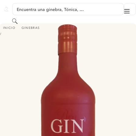
SALTAR A CONTENIDO
Encuentra una ginebra, Tónica, …
Me
GINVENTORY
Buscar
GANSLOSER RED GIN
INICIO
GINEBRAS