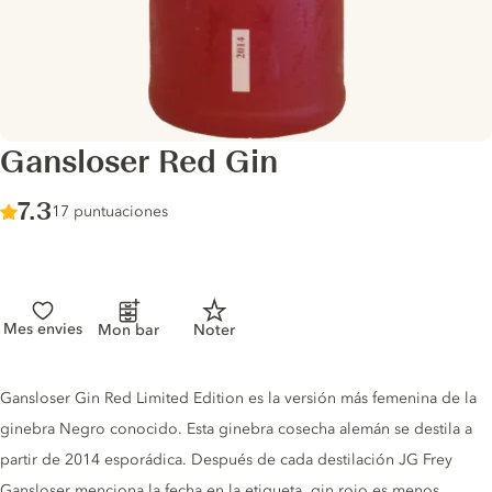
Gansloser Red Gin
Score :
7.3
/ 10
17 puntuaciones
Mes envies
Mon bar
Noter
Gin description
Gansloser Gin Red Limited Edition es la versión más femenina de la
ginebra Negro conocido. Esta ginebra cosecha alemán se destila a
partir de 2014 esporádica. Después de cada destilación JG Frey
Gansloser menciona la fecha en la etiqueta. gin rojo es menos