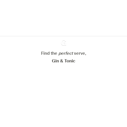
En savoir plus sur
notre politique de gestion des
cookies
Paramétrer mes cookies
Refuser tout
Accepter tout
Find the
perfect
Ginventory
serve,
Gin & Tonic
News
Contact
Privacy Policy
Todas nuestras ginebras