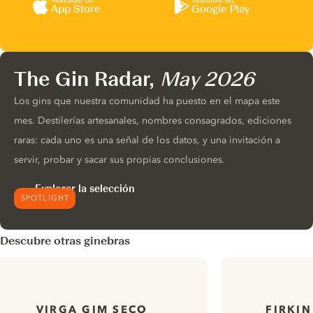
Available on
Available on
App Store
Google Play
The Gin Radar,
May 2026
Los gins que nuestra comunidad ha puesto en el mapa este
mes. Destilerías artesanales, nombres consagrados, ediciones
raras: cada uno es una señal de los datos, y una invitación a
servir, probar y sacar sus propias conclusiones.
Explorar la selección
SPOTLIGHT
Descubre otras ginebras
VIRGA GIM SECO
FIRKIN