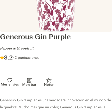
Generous Gin Purple
-
Pepper & Grapefruit
Score :
8.2
/ 10
42 puntuaciones
Mes envies
Mon bar
Noter
Gin description
Generoso Gin "Purple" es una verdadera innovación en el mundo de
la ginebra! Mucho más que un color, Generous Gin "Purple" es la