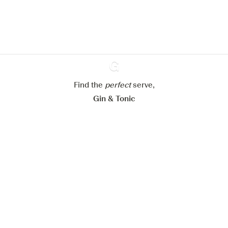
En savoir plus sur
notre politique de gestion des
cookies
Paramétrer mes cookies
Refuser tout
Accepter tout
Find the
perfect
Ginventory
serve,
Gin & Tonic
News
Contact
Privacy Policy
Todas nuestras ginebras