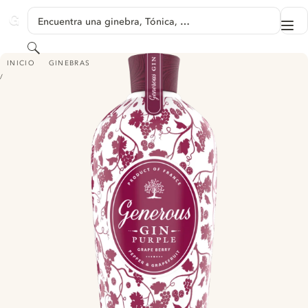
SALTAR A CONTENIDO
Encuentra una ginebra, Tónica, …
Me
GINVENTORY
Buscar
GENEROUS GIN PURPLE - PEPPER & GRAPEFRUIT
INICIO
GINEBRAS