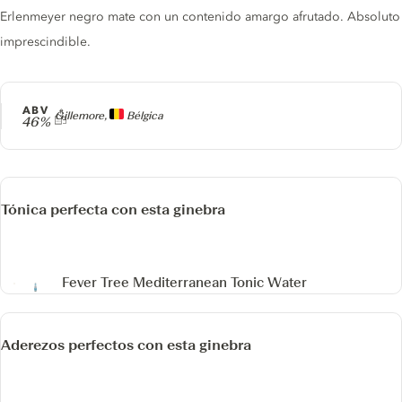
Erlenmeyer negro mate con un contenido amargo afrutado. Absoluto
imprescindible.
ABV
Producer
Gillemore,
Bélgica
46%
Tónica perfecta con esta ginebra
Fever Tree Mediterranean Tonic Water
Aderezos perfectos con esta ginebra