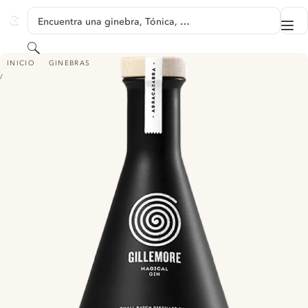
SALTAR A CONTENIDO
Encuentra una ginebra, Tónica, …
Me
GINVENTORY
Buscar
GILLEMORE MAGICAL GIN
INICIO
GINEBRAS