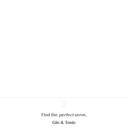
Nous aimerions utiliser des cookies
pour améliorer l’expérience de notre
site web.
En savoir plus sur
notre politique de gestion des
cookies
Paramétrer mes cookies
Refuser tout
Accepter tout
Find the
perfect
Ginventory
serve,
Gin & Tonic