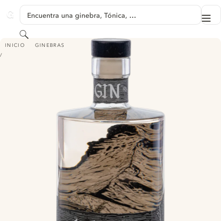
SALTAR A CONTENIDO
Encuentra una ginebra, Tónica, …
Me
GINVENTORY
Buscar
GIN 4478
INICIO
GINEBRAS