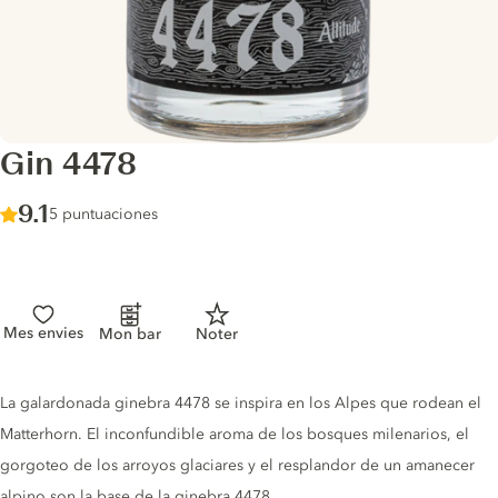
Gin 4478
Score :
9.1
/ 10
5 puntuaciones
Mes envies
Mon bar
Noter
Gin description
La galardonada ginebra 4478 se inspira en los Alpes que rodean el
Matterhorn. El inconfundible aroma de los bosques milenarios, el
gorgoteo de los arroyos glaciares y el resplandor de un amanecer
alpino son la base de la ginebra 4478.