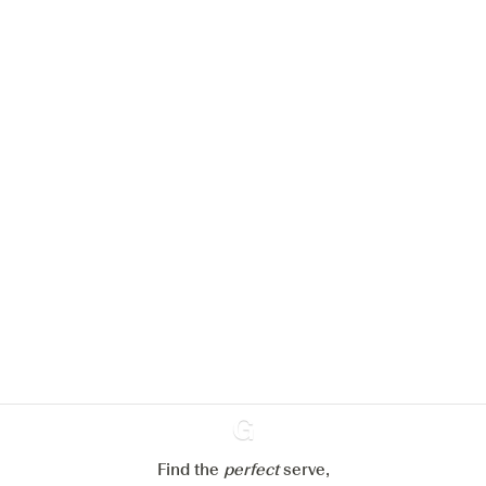
Nous aimerions utiliser des cookies
pour améliorer l’expérience de notre
site web.
En savoir plus sur
notre politique de gestion des
cookies
Paramétrer mes cookies
Refuser tout
Accepter tout
Find the
perfect
Ginventory
serve,