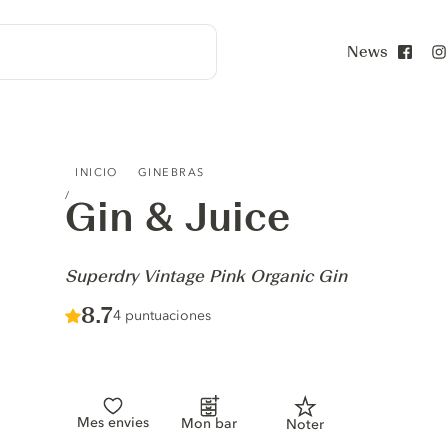
News
Face
GIN & JUICE - SUPERDRY VINTAGE PINK ORGANIC GIN
INICIO
GINEBRAS
Gin & Juice
-
Superdry Vintage Pink Organic Gin
Score :
8.7
/ 10
4 puntuaciones
Mes envies
Mon bar
Noter