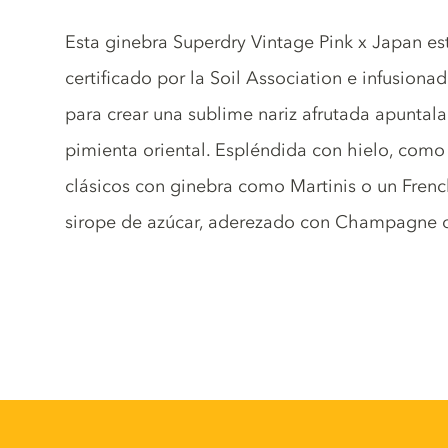
Gin description
Esta ginebra Superdry Vintage Pink x Japan e
certificado por la Soil Association e infusion
para crear una sublime nariz afrutada apuntalad
pimienta oriental. Espléndida con hielo, como 
clásicos con ginebra como Martinis o un Fren
sirope de azúcar, aderezado con Champagne o