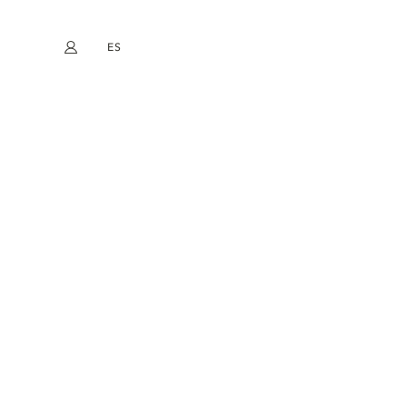
ES
Mi cuenta
book
Instagram
EN
FR
DE
NL