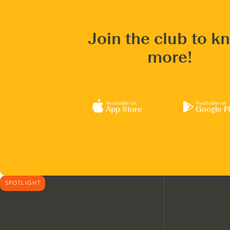
Join the club to k
more!
Available on
Available on
App Store
Google P
SPOTLIGHT