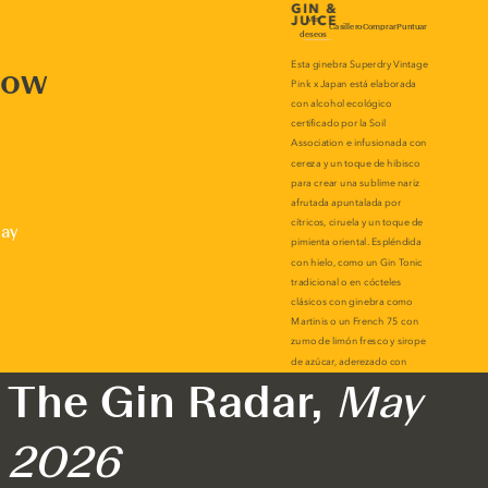
now
lay
The Gin Radar,
May
2026