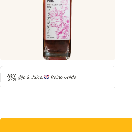
ABV
Producer
Gin & Juice,
Reino Unido
37%