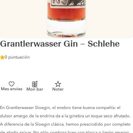
Grantlerwasser Gin – Schlehe
0 puntuación
Mes envies
Mon bar
Noter
Gin description
En Grantlerwasser Sloegin, el enebro tiene buena compañía: el
dulzor amargo de la endrina da a la ginebra un toque seco afrutado.
A diferencia de la Sloegin clásica, hemos prescindido por completo
de añadir azúcar. No sólo combina bien con tónica o limón amargo,