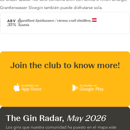
Grantlerwasser Sloegin también puede disfrutarse sola.
Producer
ABV
Grantlfant Spirituosen / vienna craft distillery,
35%
Austria
Join the club to know more!
Available on
Available on
App Store
Google Play
The Gin Radar,
May 2026
Los gins que nuestra comunidad ha puesto en el mapa este