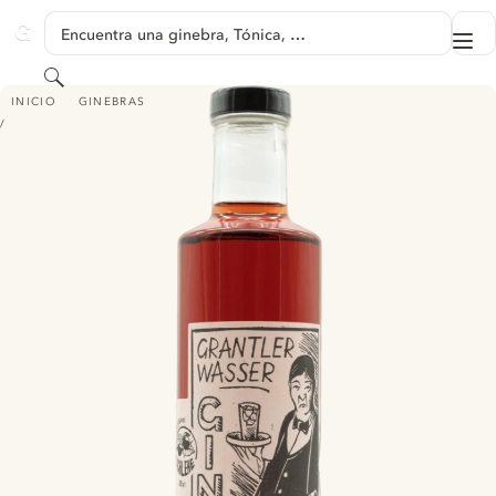
SALTAR A CONTENIDO
Encuentra una ginebra, Tónica, …
Me
GINVENTORY
Buscar
GRANTLERWASSER GIN – SCHLEHE
INICIO
GINEBRAS