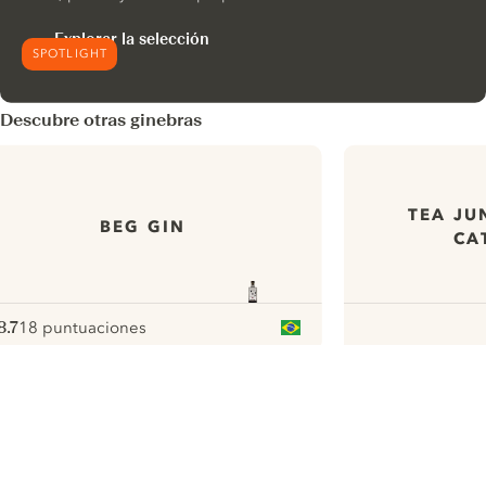
Explorar la selección
SPOTLIGHT
Descubre otras ginebras
TEA JU
BEG GIN
CA
8.7
18 puntuaciones
ote :
 10
pour
ui.nextImg