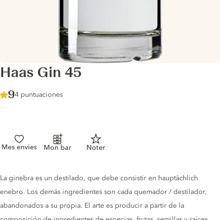
Haas Gin 45
Score :
9
/ 10
4 puntuaciones
Mes envies
Mon bar
Noter
Gin description
La ginebra es un destilado, que debe consistir en hauptächlich
enebro. Los demás ingredientes son cada quemador / destilador,
abandonados a su propia. El arte es producir a partir de la
composición de ingredientes de especias, frutas, semillas y raíces,