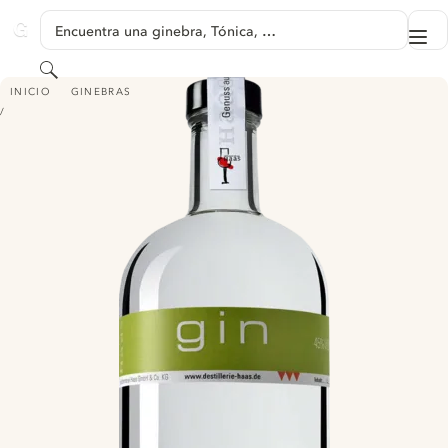
SALTAR A CONTENIDO
Encuentra una ginebra, Tónica, …
Me
GINVENTORY
Buscar
HAAS GIN 45
INICIO
GINEBRAS