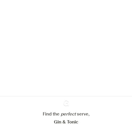
Nous aimerions utiliser des cookies
pour améliorer l’expérience de notre
site web.
En savoir plus sur
notre politique de gestion des
cookies
Paramétrer mes cookies
Refuser tout
Accepter tout
Find the
perfect
Ginventory
serve,
Gin & Tonic