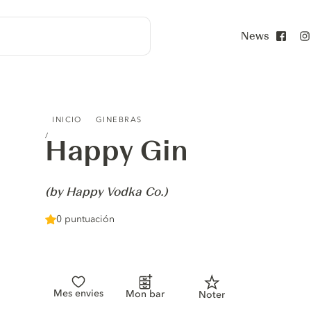
News
Face
HAPPY GIN - (BY HAPPY VODKA CO.)
INICIO
GINEBRAS
Happy Gin
-
(by Happy Vodka Co.)
0 puntuación
Mes envies
Mon bar
Noter