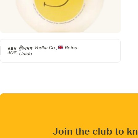
Producer
Happy Vodka Co.,
Reino
ABV
40%
Unido
Join the club to k