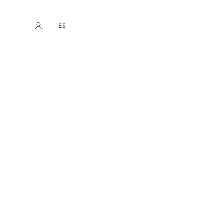
ES
Mi cuenta
book
Instagram
EN
FR
DE
NL