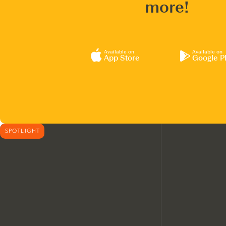
more!
Available on
Available on
App Store
Google P
SPOTLIGHT