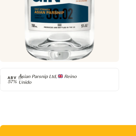
Producer
Asian Parsnip Ltd,
Reino
ABV
57%
Unido