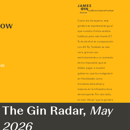
now
lay
The Gin Radar,
May
2026