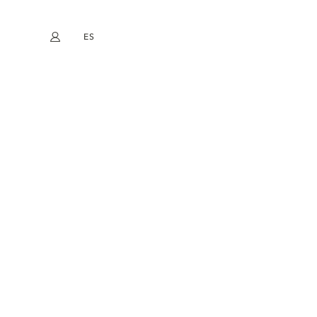
ES
Mi cuenta
book
Instagram
EN
FR
DE
NL