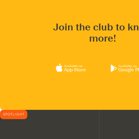
Join the club to k
more!
Available on
Available on
App Store
Google P
SPOTLIGHT