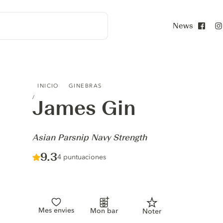
News
Face
JAMES GIN - ASIAN PARSNIP NAVY STRENGTH
INICIO
GINEBRAS
James Gin
-
Asian Parsnip Navy Strength
Score :
9.3
/ 10
4 puntuaciones
Mes envies
Mon bar
Noter