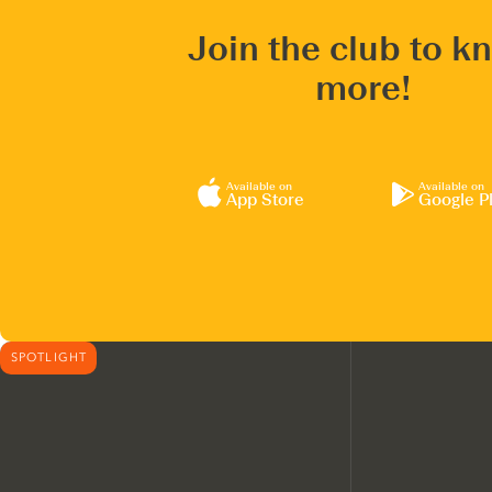
Join the club to k
more!
Available on
Available on
App Store
Google P
SPOTLIGHT