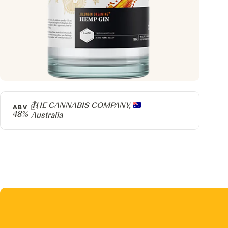
Producer
THE CANNABIS COMPANY,
ABV
48%
Australia