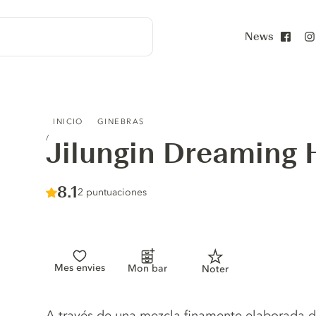
News
Face
JILUNGIN DREAMING HEMP GIN
INICIO
GINEBRAS
Jilungin Dreaming
Score :
8.1
/ 10
2 puntuaciones
Mes envies
Mon bar
Noter
Gin description
A través de una mezcla finamente elaborada d