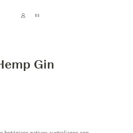
ES
Mi cuenta
book
Instagram
EN
FR
DE
NL
 Hemp Gin
e botánicos nativos australianos con