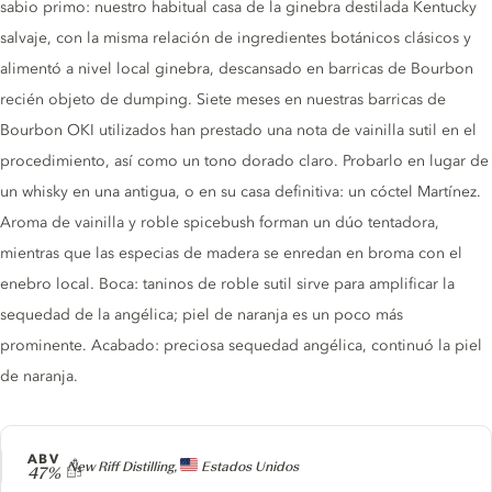
sabio primo: nuestro habitual casa de la ginebra destilada Kentucky
salvaje, con la misma relación de ingredientes botánicos clásicos y
alimentó a nivel local ginebra, descansado en barricas de Bourbon
recién objeto de dumping. Siete meses en nuestras barricas de
Bourbon OKI utilizados han prestado una nota de vainilla sutil en el
procedimiento, así como un tono dorado claro. Probarlo en lugar de
un whisky en una antigua, o en su casa definitiva: un cóctel Martínez.
Aroma de vainilla y roble spicebush forman un dúo tentadora,
mientras que las especias de madera se enredan en broma con el
enebro local. Boca: taninos de roble sutil sirve para amplificar la
sequedad de la angélica; piel de naranja es un poco más
prominente. Acabado: preciosa sequedad angélica, continuó la piel
de naranja.
ABV
Producer
New Riff Distilling,
Estados Unidos
47%