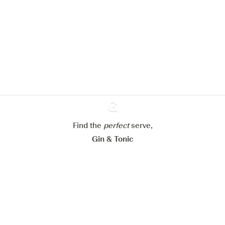
Nous aimerions utiliser des cookies
pour améliorer l’expérience de notre
site web.
En savoir plus sur
notre politique de gestion des
cookies
Paramétrer mes cookies
Refuser tout
Accepter tout
Find the
perfect
Ginventory
serve,
Gin & Tonic
News
Contact
Privacy Policy