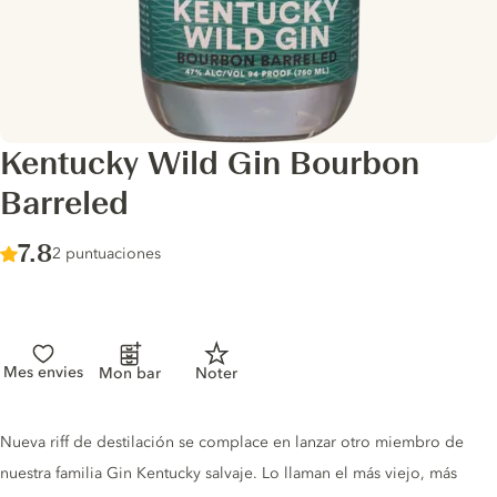
Kentucky Wild Gin Bourbon
Barreled
Score :
7.8
/ 10
2 puntuaciones
Mes envies
Mon bar
Noter
Gin description
Nueva riff de destilación se complace en lanzar otro miembro de
nuestra familia Gin Kentucky salvaje. Lo llaman el más viejo, más