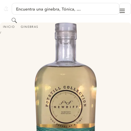
SALTAR A CONTENIDO
Encuentra una ginebra, Tónica, …
Me
GINVENTORY
Buscar
KENTUCKY WILD GIN BOURBON BARRELED
INICIO
GINEBRAS