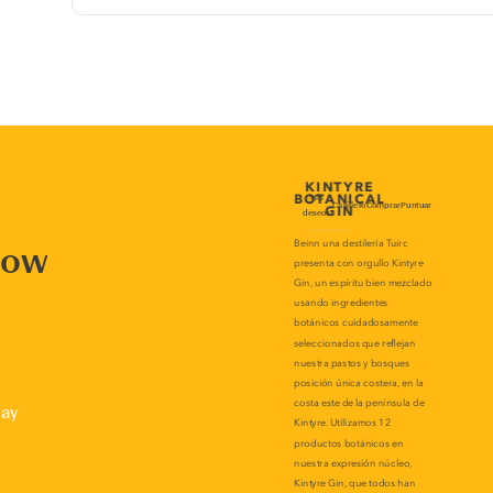
now
lay