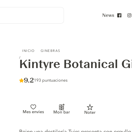
News
Face
KINTYRE BOTANICAL GIN
INICIO
GINEBRAS
Kintyre Botanical G
Score :
9.2
/ 10
193 puntuaciones
Mes envies
Mon bar
Noter
Gin description
Beinn una destilería Tuirc presenta con orgullo