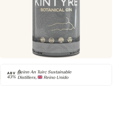
Producer
Beinn An Tuirc Sustainable
ABV
43%
Distillers,
Reino Unido