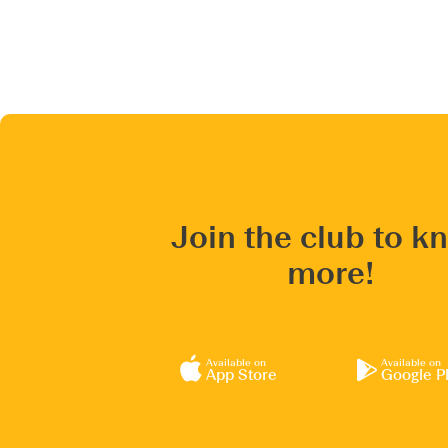
Join the club to k
more!
Available on
Available on
App Store
Google P