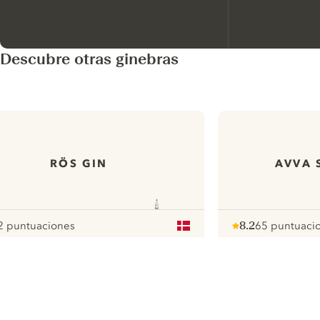
Descubre otras ginebras
RÖS GIN
AVVA 
2 puntuaciones
8.2
65 puntuaci
our
Note :
/ 10
pour
ui.nextImg
N